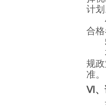
计划
4
合格
5
本
规政
准。
Ⅵ、
苏