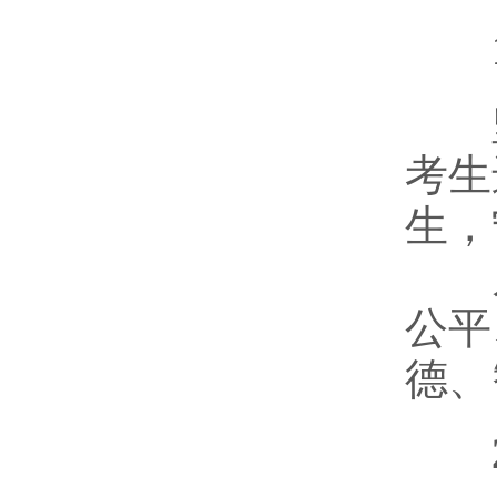
1
坚
考生
生，
凡
公平
德、
2