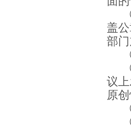
面的
③
盖公
部门
④
⑤
议上
原创
⑥
⑦