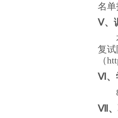
名单
Ⅴ、
本专
复试
（htt
Ⅵ、
80
Ⅶ、