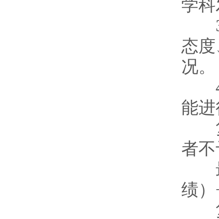
学科
3、
态度
况。
4、
能进
复试
者不
最终
绩）
复试