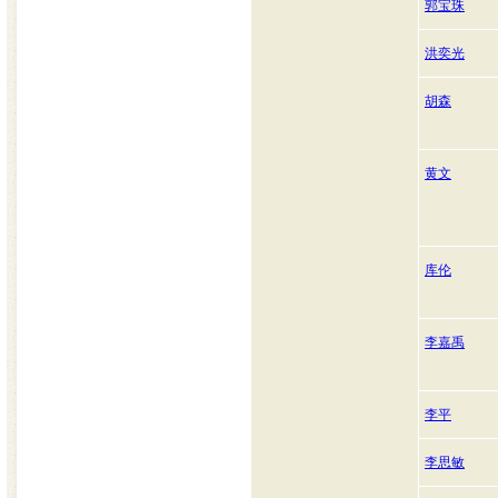
郭宝珠
洪奕光
胡森
黄文
库伦
李嘉禹
李平
李思敏