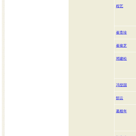
程艺
崔贵珍
崔俊芝
邓建松
冯登国
郜云
葛根年