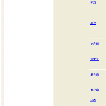
李新
梁兴
刘利刚
刘世平
麻希南
麻小南
马杰