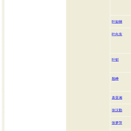
叶如钢
叶向东
叶郁
殷峥
袁亚湘
张汉勤
张梦萍