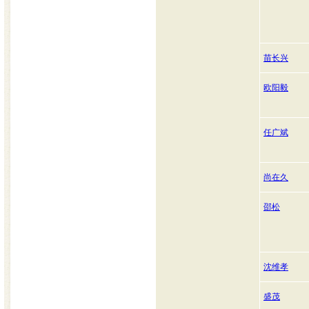
苗长兴
欧阳毅
任广斌
尚在久
邵松
沈维孝
盛茂