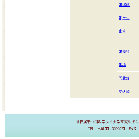
张瑞斌
张土生
张希
张先得
张杨
周爱辉
左达峰
版权属于中国科学技术大学研究生招生办
TEL：+86-551-3602925；FAX：+8