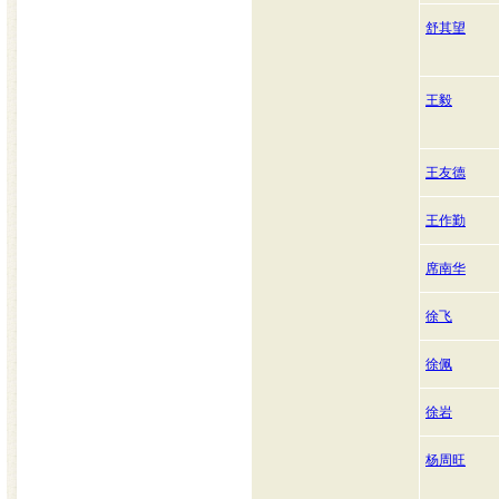
舒其望
王毅
王友德
王作勤
席南华
徐飞
徐佩
徐岩
杨周旺