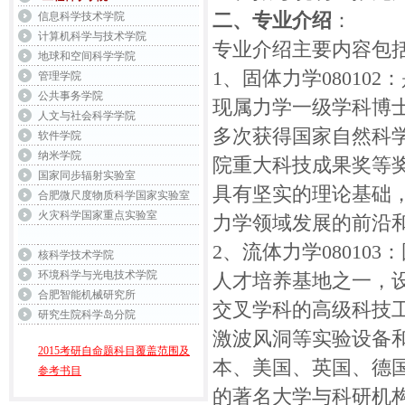
二、专业介绍
：
信息科学技术学院
计算机科学与技术学院
专业介绍主要内容包
地球和空间科学学院
1、固体力学0801
管理学院
公共事务学院
现属力学一级学科博士
人文与社会科学学院
多次获得国家自然科学
软件学院
纳米学院
院重大科技成果奖等
国家同步辐射实验室
具有坚实的理论基础
合肥微尺度物质科学国家实验室
火灾科学国家重点实验室
力学领域发展的前沿
2、流体力学0801
核科学技术学院
环境科学与光电技术学院
人才培养基地之一，
合肥智能机械研究所
交叉学科的高级科技
研究生院科学岛分院
激波风洞等实验设备
2015考研自命题科目覆盖范围及
本、美国、英国、德
参考书目
的著名大学与科研机