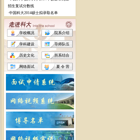
招生复试分数线
·
中国科大2014硕士拟录取名单
学校概况
院系介绍
学科建设
导师队伍
历史文化
所系结合
网络面试
夏 令 营